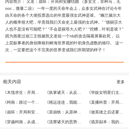
内容简介： 又名：崩坏：开局和安娜结婚 （多女主，非种马，无
ooc，微量二设） 一年一度的天命年会上，众多女武神在讨论今年
由天命的各个大佬投票选出的年度最强女武神是谁。 “幽兰黛尔大
人的概率很大吧，毕竟我我们天命史上最强的女武神。” “德丽莎大
人也不是没有可能吧？” “不会是丽塔大人吧？” “挖槽，叶初是谁？”
因为熬夜过崩三主线被凯文老祖一个nb的攻击隔着屏幕砍死， 以
上层叙事者的身份降格到树海世界观的叶初身负虚数的烙印。 这一
次，一定要把这个不完美的世界变成我们所期望的样子！
相关内容
更多
《木筏求生：开局垂钓女武神》作者：KHGD史莱姆（1-456） TXT下载
《执掌诸天：从反派逆袭开始》作者：偽XP艺术家（1-434） TXT下载
《华娱女明星们太缠人了》作者：金魔芋（1-531) TXT下载
《柯南：路过一个欧克瑟杀戮机》作者：爱吃甜食的迅哥儿（1-492） TXT下载
《桃运连连，我能看到成功率》作者：猫先森（1-488） TXT下载
《直播科普：开局获得响雷果实》作者：银杏落枫叶（1-750） TXT下载
《崩坏：开局和安娜结婚》作者：流萤AR26710（1-705） TXT下载
《原崩铁：从原神开始当【魔神】》作者剡与（1-370+独立篇，共462章） TXT下载
《做英雄之后还要去异世界做英雄》作者：粤回声（1-766）TXT下载
《穿越柯南，从成为黑夜主宰者开始》作者：高楼执要（1-935） TXT下载
《流窜诸天的恶势力》(1-1999章)作者：万象初心TXT下载
《诡异副本：我的标签能合成》 作者：绝不摸鱼的闪电（1-1156章） TXT下载